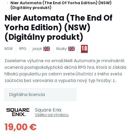
Nier Automata (The End Of Yorha Edition) (NSW)
(Digitálny produkt)
Nier Automata (The End Of
Yorha Edition) (NSW)
(Digitálny produkt)
NSW
RPG
jazyk
titulky
Zasielame výlučne na email.NieR Automata je mnohokrát
ocenená postapokalyptická akčná RPG hra, ktorá si získala
hlbokú popularitu po celom svete.Útočníci z iného sveta
zaútočia bez varovania a vypustia nový typ hrozby: z..
Digitálna licencia
Square Enix
Všetko od výrobcu
19,00 €