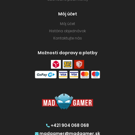
Môj účet
Môj účet
História objednávok
Kontaktujte nás
Možnosti dopravy a platby
+421 904 068 068
madgamer@madgamer.sk