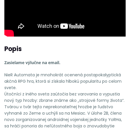
Popis
Zasielame výlučne na email.
NieR Automata je mnohokrát ocenená postapokalyptická
akčná RPG hra, ktorá si získala hlbokú popularitu po celom
svete.
Útočníci z iného sveta zaútočia bez varovania a vypustia
nový typ hrozby: zbrane známe ako „strojové formy života“.
Tvárou v tvár tejto neprekonateľnej hrozbe je ľudstvo
vyhnané zo Zeme a uchýli sa na Mesiac. V úlohe 2B, člena
novo zorganizovanej androidnej vojenskej jednotky YoRHa,
sa hráči ponoria do neľútostného boja o znovudobytie