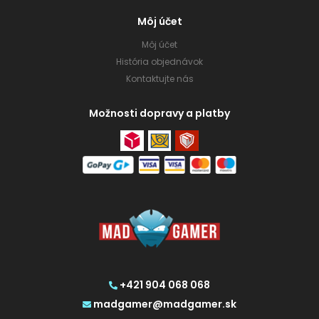
Môj účet
Môj účet
História objednávok
Kontaktujte nás
Možnosti dopravy a platby
+421 904 068 068
madgamer@madgamer.sk