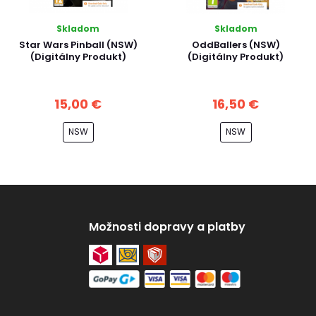
Skladom
Skladom
Star Wars Pinball (NSW)
OddBallers (NSW)
(Digitálny Produkt)
(Digitálny Produkt)
15,00 €
16,50 €
NSW
NSW
Možnosti dopravy a platby