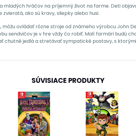
va mladých hráčov na príjemný život na farme. Deti objav
zvieratá, ako sú kravy, sliepky alebo husi.
lá, môžu ovládať rôzne stroje od známeho výrobcu John D
u sendvičov je v hre vždy čo robiť: Malí farmári budú ch
ať chutné jedlá a stretávať sympatické postavy, s ktorý
SÚVISIACE PRODUKTY