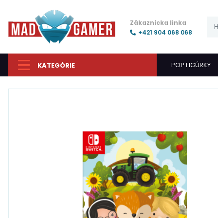
Zákaznícka linka
+421 904 068 068
POP FIGÚRKY
KATEGÓRIE