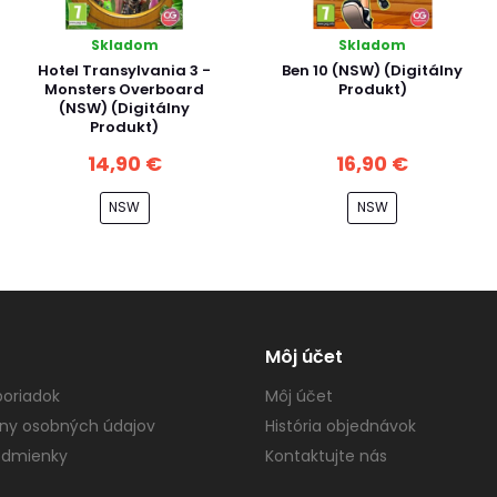
Skladom
Skladom
Hotel Transylvania 3 -
Ben 10 (NSW) (Digitálny
Monsters Overboard
Produkt)
(NSW) (Digitálny
Produkt)
14,90 €
16,90 €
NSW
NSW
Môj účet
oriadok
Môj účet
ny osobných údajov
História objednávok
dmienky
Kontaktujte nás