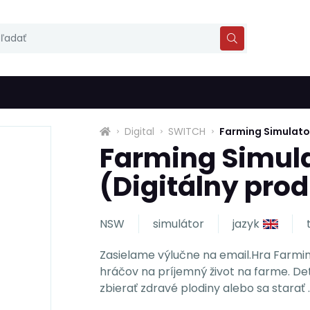
Digital
SWITCH
Farming Simulator
Farming Simula
(Digitálny pro
NSW
simulátor
jazyk
Zasielame výlučne na email.Hra Farmin
hráčov na príjemný život na farme. De
zbierať zdravé plodiny alebo sa starať .