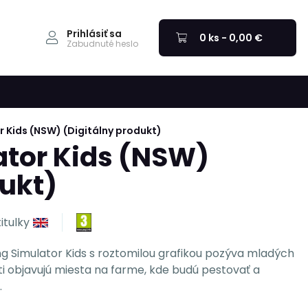
Prihlásiť sa
0 ks - 0,00 €
Zabudnuté heslo
 Kids (NSW) (Digitálny produkt)
tor Kids (NSW)
dukt)
titulky
g Simulator Kids s roztomilou grafikou pozýva mladých
ti objavujú miesta na farme, kde budú pestovať a
.