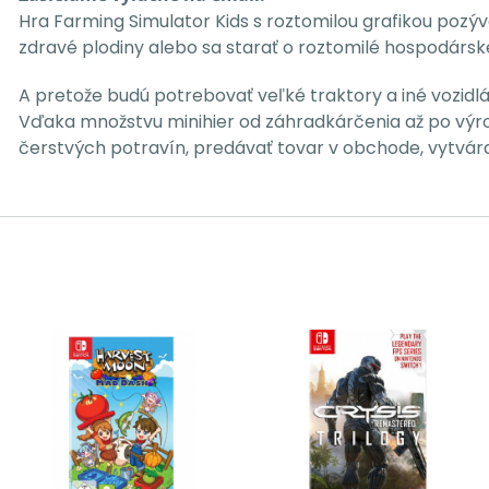
Hra Farming Simulator Kids s roztomilou grafikou pozý
zdravé plodiny alebo sa starať o roztomilé hospodárske 
A pretože budú potrebovať veľké traktory a iné vozid
Vďaka množstvu minihier od záhradkárčenia až po výrob
čerstvých potravín, predávať tovar v obchode, vytvár