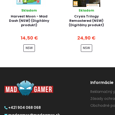
Skladom
Skladom
Harvest Moon - Mad
Crysis Trilogy
Dash (NSW) (Digitálny
Remastered (NSW)
produkt)
(Digitálny produkt)
14,50 €
24,90 €
NSW
NSW
Informácie
Reklamačný p
Zásady ochra
Obchodné po
+421 904 068 068
madgamer@madgamer.sk