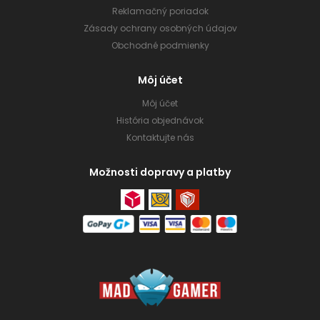
Reklamačný poriadok
Zásady ochrany osobných údajov
Obchodné podmienky
Môj účet
Môj účet
História objednávok
Kontaktujte nás
Možnosti dopravy a platby