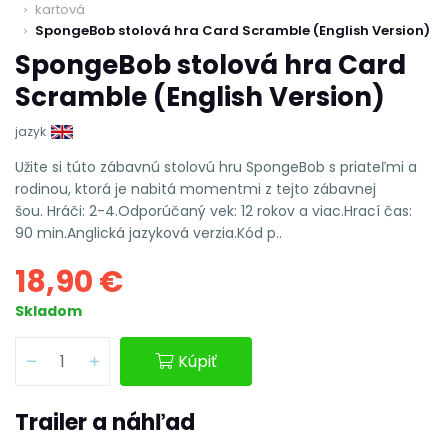
kartová
SpongeBob stolová hra Card Scramble (English Version)
SpongeBob stolová hra Card
Scramble (English Version)
jazyk
Užite si túto zábavnú stolovú hru SpongeBob s priateľmi a
rodinou, ktorá je nabitá momentmi z tejto zábavnej
šou. Hráči: 2-4.Odporúčaný vek: 12 rokov a viac.Hrací čas:
90 min.Anglická jazyková verzia.Kód p..
18,90 €
Skladom
Kúpiť
Trailer a náhľad