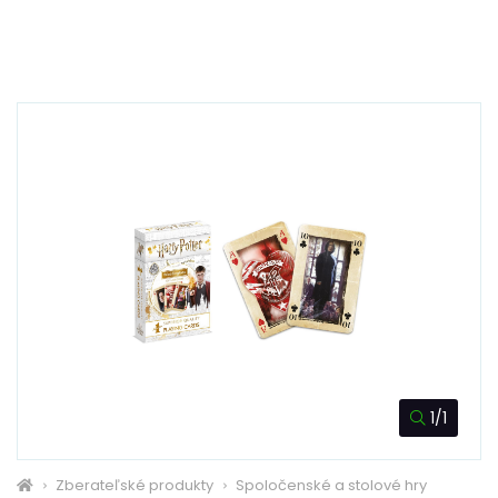
1/1
Zberateľské produkty
Spoločenské a stolové hry