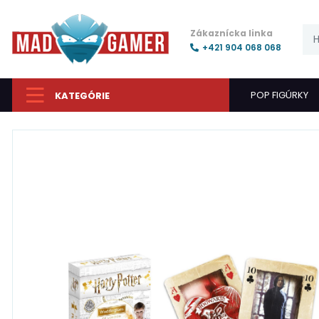
Zákaznícka linka
+421 904 068 068
POP FIGÚRKY
KATEGÓRIE