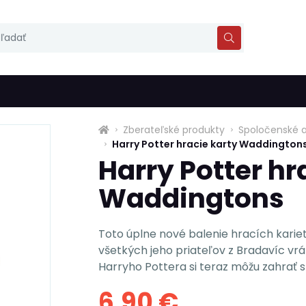
Zberateľské produkty
Spoločenské a
Harry Potter hracie karty Waddington
Harry Potter hr
Waddingtons
Toto úplne nové balenie hracích kari
všetkých jeho priateľov z Bradavíc vrá
Harryho Pottera si teraz môžu zahrať s 
6,90 €