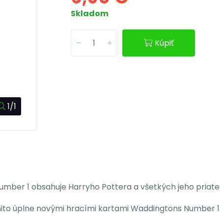
Skladom
Kúpiť
1/1
mber 1 obsahuje Harryho Pottera a všetkých jeho priateľ
ýmito úplne novými hracími kartami Waddingtons Number 1