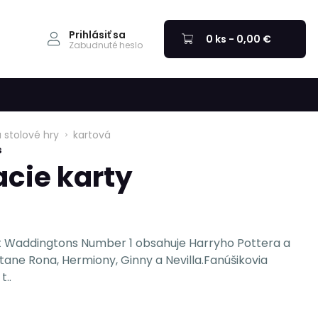
Prihlásiť sa
0 ks - 0,00 €
Zabudnuté heslo
 stolové hry
kartová
s
acie karty
et Waddingtons Number 1 obsahuje Harryho Pottera a
tane Rona, Hermiony, Ginny a Nevilla.Fanúšikovia
t..