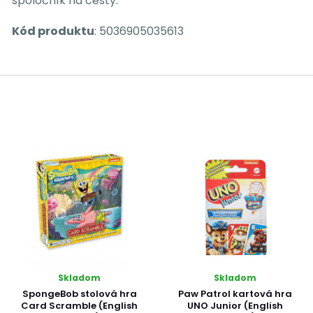
spoločník na cesty.
Kód produktu
: 5036905035613
Skladom
Skladom
SpongeBob stolová hra
Paw Patrol kartová hra
Card Scramble (English
UNO Junior (English