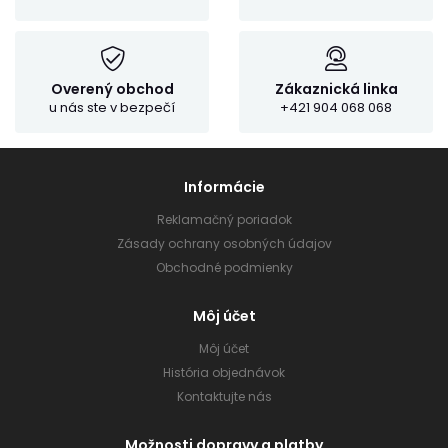
Overený obchod
Zákaznická linka
u nás ste v bezpečí
+421 904 068 068
Informácie
Reklamačný poriadok
Zásady ochrany osobných údajov
Obchodné podmienky
Môj účet
Môj účet
História objednávok
Kontaktujte nás
Možnosti dopravy a platby