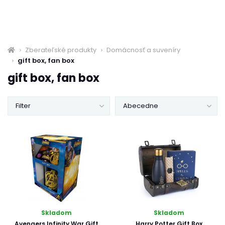
Zberateľské produkty
Domácnosť a suveníry
gift box, fan box
gift box, fan box
Filter
Abecedne
Skladom
Skladom
Avengers Infinity War Gift
Harry Potter Gift Box