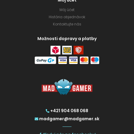
Môj účet
Môj účet
História objednávok
Kontaktujte nás
Možnosti dopravy a platby
+421 904 068 068
madgamer@madgamer.sk