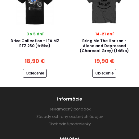
Do 5 dní
14-21 dní
Drive Collection - IFA MZ
Bring Me The Horizon -
ETZ 250 (tričko)
Alone and Depressed
(Charcoal Grey) (tričko)
18,90 €
19,90 €
Oblečenie
Oblečenie
Informácie
Reklamačný poriadok
Zásady ochrany osobných údajov
Obchodné podmienky