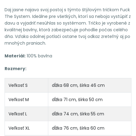
Daj jasne najavo svoj postoj s týmto štýlovým tričkom
Fuck
The System
. Ideálne pre všetkých, ktorí sa neboja vystúpiť z
davu a vyjadriť nesúhlas so systémom. Tričko je vyrobené z
kvalitnej bavlny, ktorá zabezpečuje pohodlie počas celého
dňa. Vďaka odolnej potlači ostane tvoj odkaz zreteľný aj po
mnohých praniach.
Materiál:
100% bavlna
Rozmery:
Veľkosť S
dĺžka 68 cm, šírka 46 cm
Veľkosť M
dĺžka 71 cm, šírka 50 cm
Veľkosť L
dĺžka 74 cm, šírka 55 cm
Veľkosť XL
dĺžka 76 cm, šírka 60 cm