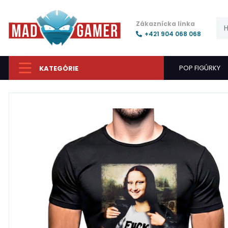
Zákaznícka linka
+421 904 068 068
POP FIGÚRKY
KATEGÓRIE