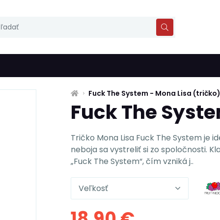
Fuck The System - Mona Lisa (tričko
Fuck The Syste
Tričko Mona Lisa Fuck The System je id
neboja sa vystreliť si zo spoločnosti. K
„Fuck The System“, čím vzniká j..
Veľkosť
18,90 €