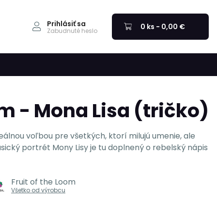
Prihlásiť sa
0 ks - 0,00 €
Zabudnuté heslo
)
m - Mona Lisa (tričko)
eálnou voľbou pre všetkých, ktorí milujú umenie, ale
lasický portrét Mony Lisy je tu doplnený o rebelský nápis
Fruit of the Loom
Všetko od výrobcu