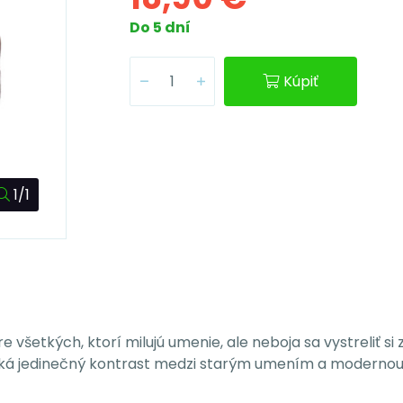
Do 5 dní
Kúpiť
1/1
všetkých, ktorí milujú umenie, ale neboja sa vystreliť si z
iká jedinečný kontrast medzi starým umením a modernou 