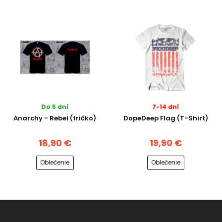
Do 5 dní
7-14 dní
Anarchy - Rebel (tričko)
DopeDeep Flag (T-Shirt)
18,90 €
19,90 €
Oblečenie
Oblečenie