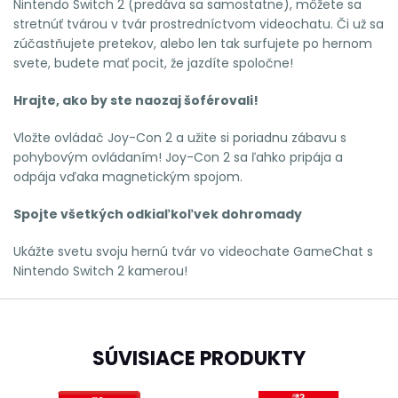
Nintendo Switch 2 (predáva sa samostatne), môžete sa
stretnúť tvárou v tvár prostredníctvom videochatu. Či už sa
zúčastňujete pretekov, alebo len tak surfujete po hernom
svete, budete mať pocit, že jazdíte spoločne!
Hrajte, ako by ste naozaj šoférovali!
Vložte ovládač Joy-Con 2 a užite si poriadnu zábavu s
pohybovým ovládaním! Joy-Con 2 sa ľahko pripája a
odpája vďaka magnetickým spojom.
Spojte všetkých odkiaľkoľvek dohromady
Ukážte svetu svoju hernú tvár vo videochate GameChat s
Nintendo Switch 2 kamerou!
SÚVISIACE PRODUKTY