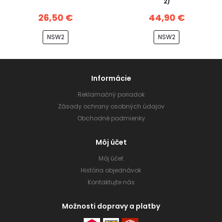
2)
26,50 €
44,90 €
NSW2
NSW2
Informácie
Reklamačný poriadok
Zásady ochrany osobných údajov
Obchodné podmienky
Môj účet
Môj účet
História objednávok
Kontaktujte nás
Možnosti dopravy a platby