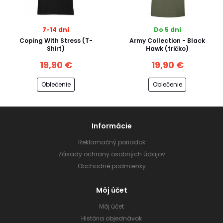
7-14 dní
Do 5 dní
Coping With Stress (T-
Army Collection - Black
Shirt)
Hawk (tričko)
19,90 €
19,90 €
Oblečenie
Oblečenie
Informácie
Reklamačný poriadok
Zásady ochrany osobných údajov
Obchodné podmienky
Môj účet
Môj účet
História objednávok