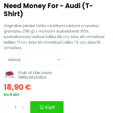
Need Money For - Audi (T-
Shirt)
Originálne pánske tričko s krátkymi rukávmi a vysokou
gramážou (195 g) s motívom Audi.Materiál: 100%
bavlnaRozmery:Veľkosť Sdĺžka 68 cm, šírka 46 cmVeľkosť
Mdĺžka 71 cm, šírka 50 cmVeľkosť Ldĺžka 74 cm, šírka 55
cmVeľkos..
Veľkosť
Fruit of the Loom
Všetko od výrobcu
18,90 €
Do 5 dní
Kúpiť