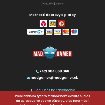
Kontaktujte nás
Možnosti dopravy a platby
+421 904 068 068
madgamer@madgamer.sk
Sleduj nás na facebooku!
Prehliadaním týchto stránok nám dávate súhlas
2026 © MadGamer.sk
na spracovanie cookie súborov. Viac informácií