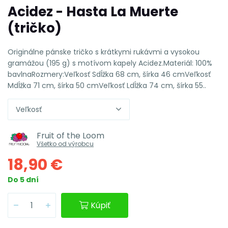
Acidez - Hasta La Muerte
(tričko)
Originálne pánske tričko s krátkymi rukávmi a vysokou
gramážou (195 g) s motívom kapely Acidez.Materiál: 100%
bavlnaRozmery:Veľkosť Sdĺžka 68 cm, šírka 46 cmVeľkosť
Mdĺžka 71 cm, šírka 50 cmVeľkosť Ldĺžka 74 cm, šírka 55..
Veľkosť
Fruit of the Loom
Všetko od výrobcu
18,90 €
Do 5 dní
Kúpiť