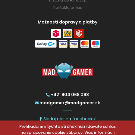
História objednávok
Kontaktujte nás
Možnosti dopravy a platby
+421 904 068 068
madgamer@madgamer.sk
Sleduj nás na facebooku!
Prehliadaním týchto stránok nám dávate súhlas
2026 © MadGamer.sk
na spracovanie cookie súborov. Viac informácií