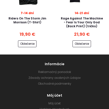
7-14 dní
14-21 dní
Riders On The Storm Jim
Rage Against The Machine
Morrison (T-Shirt)
- Fear Is Your Only God
(Back Print) (tričko)
19,90 €
21,90 €
Oblečenie
Oblečenie
Informácie
Reklamačný poriadok
Zásady ochrany osobných údajov
Obchodné podmienky
Môj účet
Môj účet